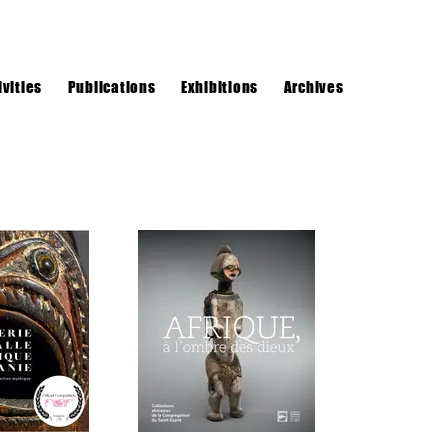
ivities
Publications
Exhibitions
Archives