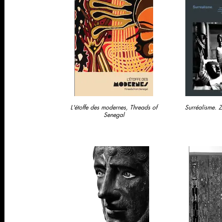
L'étoffe des modernes, Threads of
Surréalisme. 
Senegal